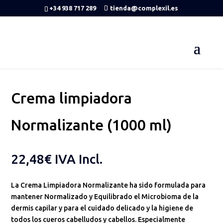
+34 938 717 289
tienda@complexil.es
Inicio
/
COMPLEXIL HEALTHY CARE
/
PARA TODOS LOS CABELLOS
/ Crema limpiadora Normalizante (1000 ml)
Crema limpiadora
Normalizante (1000 ml)
22,48
€
IVA Incl.
La Crema Limpiadora Normalizante ha sido formulada para
mantener Normalizado y Equilibrado el Microbioma de la
dermis capilar y para el cuidado delicado y la higiene de
todos los cueros cabelludos y cabellos. Especialmente