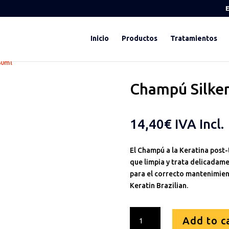
Inicio
Productos
Tratamientos
50ml
Champú Silken
14,40
€
IVA Incl.
El Champú a la Keratina post
que limpia y trata delicadam
para el correcto mantenimien
Keratin Brazilian.
Champú
Add to c
Silken