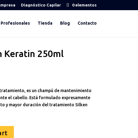
Empresa
Diagnóstico Capilar
0 elementos
Profesionales
Tienda
Blog
Contacto
 Keratin 250ml
-tratamiento, es un champú de mantenimiento
ente el cabello. Está formulado expresamente
to y mayor duración del tratamiento Silken
art