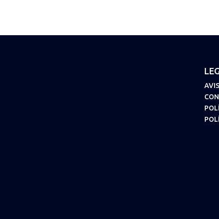
LEG
AVI
CON
POL
POL