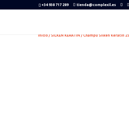
+34 938 717 289
tienda@complexil.es
Inicio
/
SILKEN KERATIN
/ Champú Silken Keratin 2